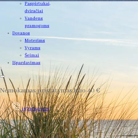
Paspirtukai,
dviračiai
Vandens
pramogoms
Dovanos
Moterims
Vyrams
Šeimai
Išpardavimas
Nemokamas pristatymas nuo 40 €
+37061923125