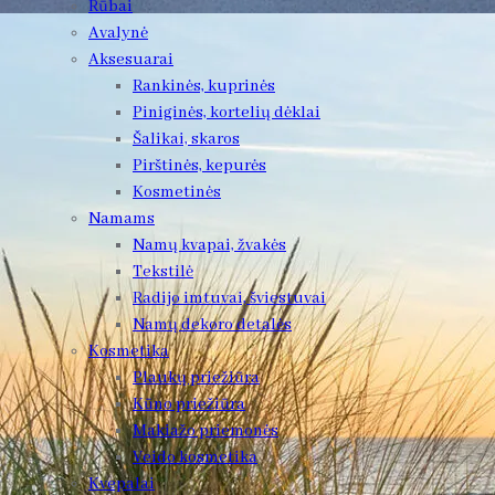
Rūbai
Avalynė
Aksesuarai
Rankinės, kuprinės
Piniginės, kortelių dėklai
Šalikai, skaros
Pirštinės, kepurės
Kosmetinės
Namams
Namų kvapai, žvakės
Tekstilė
Radijo imtuvai, šviestuvai
Namų dekoro detalės
Kosmetika
Plaukų priežiūra
Kūno priežiūra
Makiažo priemonės
Veido kosmetika
Kvepalai