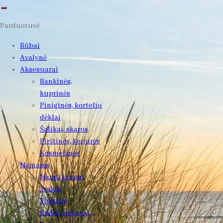
Parduotuvė
Rūbai
Avalynė
Aksesuarai
Rankinės,
kuprinės
Piniginės, kortelių
dėklai
Šalikai, skaros
Pirštinės, kepurės
Kosmetinės
Namams
Namų kvapai,
žvakės
Tekstilė
Radijo imtuvai,