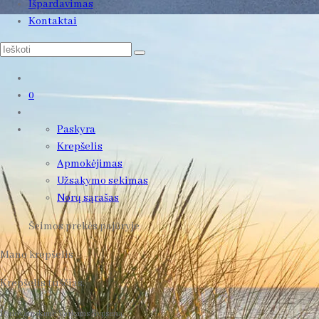
Išpardavimas
Kontaktai
0
Paskyra
Krepšelis
Apmokėjimas
Užsakymo sekimas
Norų sąrašas
Šeimos prekės pajūryje
Mano krepšelis
Krepšelis tuščias.
Padovanokime Vaikams Šypseną