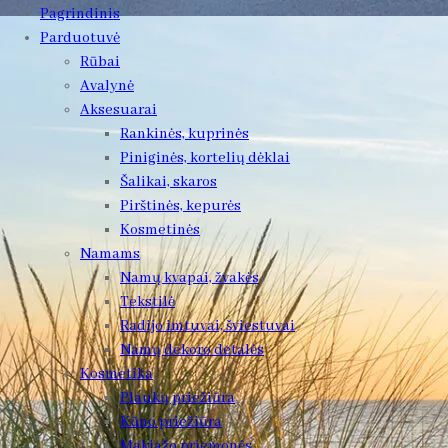
Pagrindinis
Parduotuvė
Rūbai
Avalynė
Aksesuarai
Rankinės, kuprinės
Piniginės, kortelių dėklai
Šalikai, skaros
Pirštinės, kepurės
Kosmetinės
Namams
Namų kvapai, žvakės
Tekstilė
Radijo imtuvai, šviestuvai
Namų dekoro detalės
Kosmetika
Plaukų priežiūra
Kūno priežiūra
Makiažo priemonės