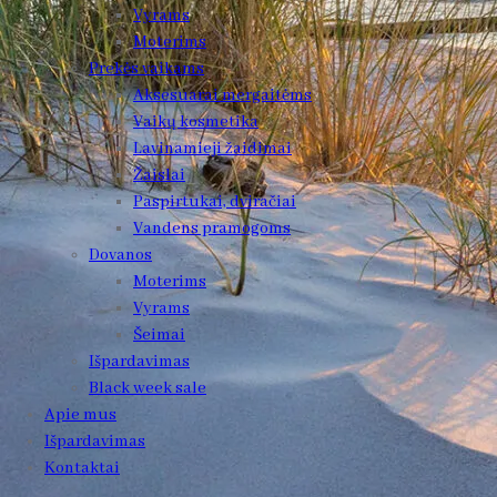
Vyrams
Moterims
Prekės vaikams
Aksesuarai mergaitėms
Vaikų kosmetika
Lavinamieji žaidimai
Žaislai
Paspirtukai, dviračiai
Vandens pramogoms
Dovanos
Moterims
Vyrams
Šeimai
Išpardavimas
Black week sale
Apie mus
Išpardavimas
Kontaktai