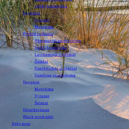
Veido kosmetika
Kvepalai
Vyrams
Moterims
Prekės vaikams
Aksesuarai mergaitėms
Vaikų kosmetika
Lavinamieji žaidimai
Žaislai
Paspirtukai, dviračiai
Vandens pramogoms
Dovanos
Moterims
Vyrams
Šeimai
Išpardavimas
Black week sale
Apie mus