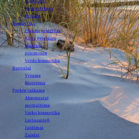
šviestuvai
Namų dekoro
detalės
Kosmetika
Plaukų priežiūra
Kūno priežiūra
Makiažo
priemonės
Veido kosmetika
Kvepalai
Vyrams
Moterims
Prekės vaikams
Aksesuarai
mergaitėms
Vaikų kosmetika
Lavinamieji
žaidimai
Žaislai